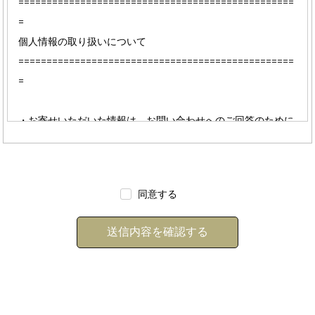
=================================================
=
個人情報の取り扱いについて
=================================================
=
・お寄せいただいた情報は、お問い合わせへのご回答のために
のみ使用し、その他の目的で使用したり無断で第三者へ提供す
ることはございません。
同意する
・お寄せいただいた情報に基づき、Daisycall"より電話、e-ma
il等でご連絡差し上げる場合がございますのであらかじめご承
知願います。情報を正しくご記入いただけなかった場合は、対
応できない場合がございます。
=================================================