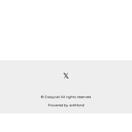
=
個人情報の開示について
=================================================
=
入力者ご本人から個人情報に関する開示請求があった場合、ま
たは開示した個人情報に対する訂正・削除の請求があった場合
は、個人情報を開示・訂正または削除いたします。
[ Daisycall ]
𝕏
© Daisycall All rights reserved.
Powered by
areMond